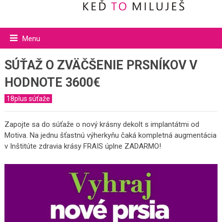
Menu
SÚŤAŽ O ZVÄČŠENIE PRSNÍKOV V
HODNOTE 3600€
18plus súťaže
Zapojte sa do súťaže o nový krásny dekolt s implantátmi od
Motiva. Na jednu šťastnú výherkyňu čaká kompletná augmentácia
v Inštitúte zdravia krásy FRAIS úplne ZADARMO!