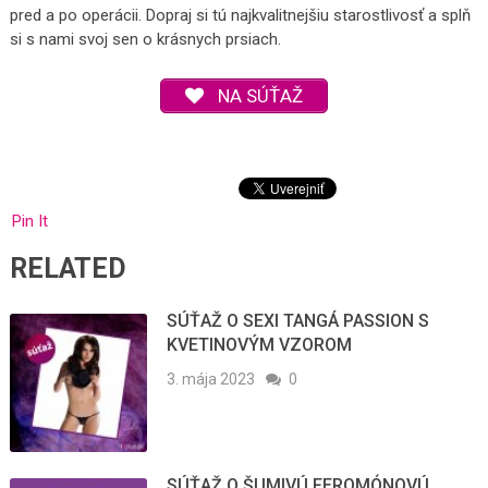
pred a po operácii. Dopraj si tú najkvalitnejšiu starostlivosť a splň
si s nami svoj sen o krásnych prsiach.
NA SÚŤAŽ
Pin It
RELATED
SÚŤAŽ O SEXI TANGÁ PASSION S
KVETINOVÝM VZOROM
3. mája 2023
0
SÚŤAŽ O ŠUMIVÚ FEROMÓNOVÚ