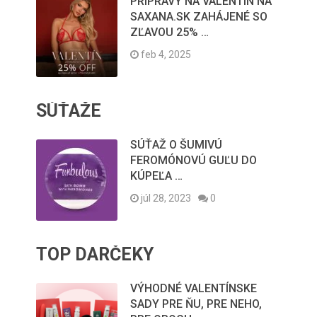
PRÍPRAVY NA VALENTÍN NA
SAXANA.SK ZAHÁJENÉ SO
ZĽAVOU 25% …
feb 4, 2025
SÚŤAŽE
SÚŤAŽ O ŠUMIVÚ
FEROMÓNOVÚ GUĽU DO
KÚPEĽA …
júl 28, 2023
0
TOP DARČEKY
VÝHODNÉ VALENTÍNSKE
SADY PRE ŇU, PRE NEHO,