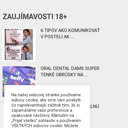
ZAUJÍMAVOSTI 18+
6 TIPOV AKO KOMUNIKOVAŤ
V POSTELI AK …
ORAL DENTAL DAMS SUPER
TENKÉ OBRÚSKY NA …
Na našej webovej stránke používame
súbory cookie, aby sme vám poskytli
čo najrelevantnejší zážitok tým, že si
POZNÁTE ZBOZKÁVATEĽNÚ
zapamätáme vaše preferencie a
STIMULUJÚCU
opakované návštevy. Kliknutím na
KOZMETIKU?
„Prijať všetko“ súhlasíte s používaním
VŠETKÝCH súborov cookie. Môžete