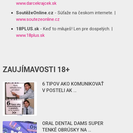
www.darcekrajcek.sk
SoutěžeOnline.cz
- Súťaže na českom internete. |
www.soutezeonline.cz
18PLUS.sk
- Keď to miluješ! Len pre dospelých. |
www.18plus.sk
ZAUJÍMAVOSTI 18+
6 TIPOV AKO KOMUNIKOVAŤ
V POSTELI AK …
ORAL DENTAL DAMS SUPER
TENKÉ OBRÚSKY NA …