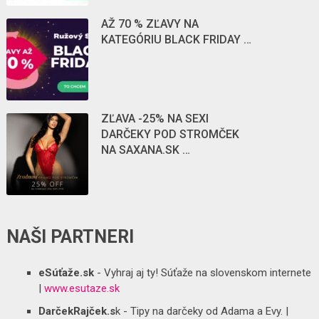
AŽ 70 % ZĽAVY NA
KATEGÓRIU BLACK FRIDAY …
ZĽAVA -25% NA SEXI
DARČEKY POD STROMČEK
NA SAXANA.SK …
NAŠI PARTNERI
eSúťaže.sk
- Vyhraj aj ty! Súťaže na slovenskom internete
|
www.esutaze.sk
DarčekRajček.s
k - Tipy na darčeky od Adama a Evy. |