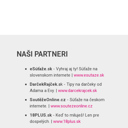
NAŠI PARTNERI
eSúťaže.sk
- Vyhraj aj ty! Súťaže na
slovenskom internete |
www.esutaze.sk
DarčekRajček.s
k - Tipy na darčeky od
Adama a Evy. |
www.darcekrajcek.sk
SoutěžeOnline.cz
- Súťaže na českom
internete. |
www.soutezeonline.cz
18PLUS.sk
- Keď to miluješ! Len pre
dospelých. |
www.18plus.sk