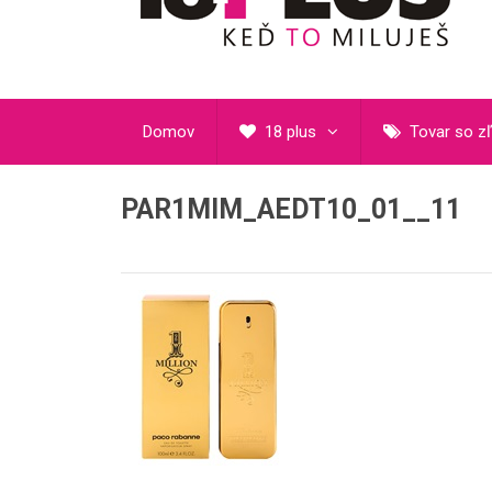
Domov
18 plus
Tovar so z
PAR1MIM_AEDT10_01__11