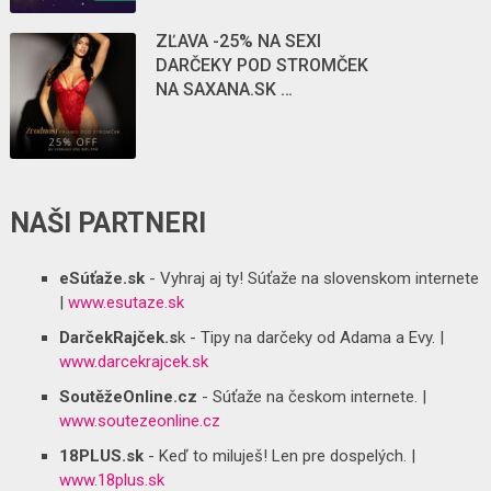
ZĽAVA -25% NA SEXI
DARČEKY POD STROMČEK
NA SAXANA.SK …
NAŠI PARTNERI
eSúťaže.sk
- Vyhraj aj ty! Súťaže na slovenskom internete
|
www.esutaze.sk
DarčekRajček.s
k - Tipy na darčeky od Adama a Evy. |
www.darcekrajcek.sk
SoutěžeOnline.cz
- Súťaže na českom internete. |
www.soutezeonline.cz
18PLUS.sk
- Keď to miluješ! Len pre dospelých. |
www.18plus.sk