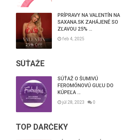
PRÍPRAVY NA VALENTÍN NA
SAXANA.SK ZAHÁJENÉ SO
ZĽAVOU 25% …
feb 4, 2025
SÚŤAŽE
SÚŤAŽ O ŠUMIVÚ
FEROMÓNOVÚ GUĽU DO
KÚPEĽA …
júl 28, 2023
0
TOP DARČEKY