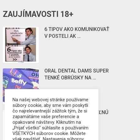
ZAUJÍMAVOSTI 18+
6 TIPOV AKO KOMUNIKOVAŤ
V POSTELI AK …
ORAL DENTAL DAMS SUPER
TENKÉ OBRÚSKY NA …
Na našej webovej stránke používame
súbory cookie, aby sme vám poskytli
čo najrelevantnejší zážitok tým, že si
POZNÁTE ZBOZKÁVATEĽNÚ
zapamätáme vaše preferencie a
STIMULUJÚCU
opakované návštevy. Kliknutím na
KOZMETIKU?
„Prijať všetko“ súhlasíte s používaním
VŠETKÝCH súborov cookie. Môžete
však navštíviť „Nastavenia súborov