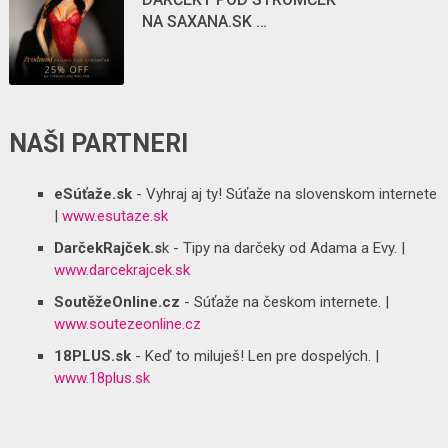
NA SAXANA.SK …
NAŠI PARTNERI
eSúťaže.sk
- Vyhraj aj ty! Súťaže na slovenskom internete
|
www.esutaze.sk
DarčekRajček.s
k - Tipy na darčeky od Adama a Evy. |
www.darcekrajcek.sk
SoutěžeOnline.cz
- Súťaže na českom internete. |
www.soutezeonline.cz
18PLUS.sk
- Keď to miluješ! Len pre dospelých. |
www.18plus.sk