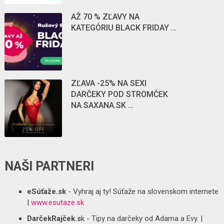
AŽ 70 % ZĽAVY NA
KATEGÓRIU BLACK FRIDAY …
ZĽAVA -25% NA SEXI
DARČEKY POD STROMČEK
NA SAXANA.SK …
NAŠI PARTNERI
eSúťaže.sk
- Vyhraj aj ty! Súťaže na slovenskom internete
|
www.esutaze.sk
DarčekRajček.s
k - Tipy na darčeky od Adama a Evy. |