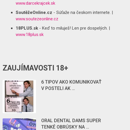
www.darcekrajcek.sk
SoutěžeOnline.cz
- Súťaže na českom internete. |
www.soutezeonline.cz
18PLUS.sk
- Keď to miluješ! Len pre dospelých. |
www.18plus.sk
ZAUJÍMAVOSTI 18+
6 TIPOV AKO KOMUNIKOVAŤ
V POSTELI AK …
ORAL DENTAL DAMS SUPER
TENKÉ OBRÚSKY NA …