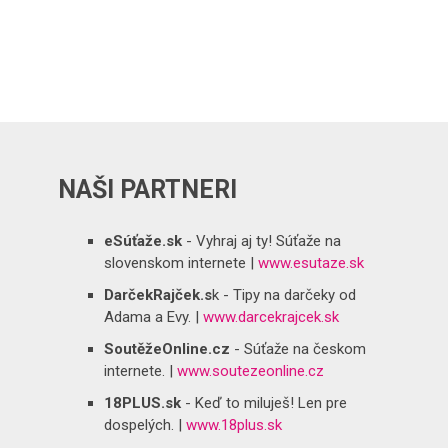
NAŠI PARTNERI
eSúťaže.sk
- Vyhraj aj ty! Súťaže na
slovenskom internete |
www.esutaze.sk
DarčekRajček.s
k - Tipy na darčeky od
Adama a Evy. |
www.darcekrajcek.sk
SoutěžeOnline.cz
- Súťaže na českom
internete. |
www.soutezeonline.cz
18PLUS.sk
- Keď to miluješ! Len pre
dospelých. |
www.18plus.sk