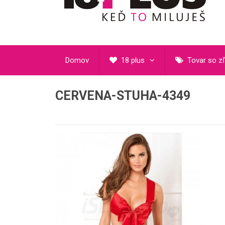
Domov
18 plus
Tovar so z
CERVENA-STUHA-4349