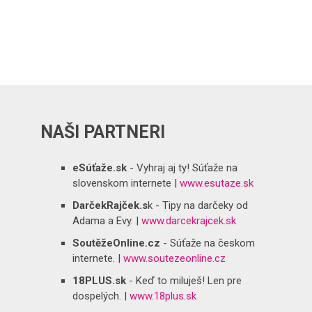
NAŠI PARTNERI
eSúťaže.sk
- Vyhraj aj ty! Súťaže na
slovenskom internete |
www.esutaze.sk
DarčekRajček.s
k - Tipy na darčeky od
Adama a Evy. |
www.darcekrajcek.sk
SoutěžeOnline.cz
- Súťaže na českom
internete. |
www.soutezeonline.cz
18PLUS.sk
- Keď to miluješ! Len pre
dospelých. |
www.18plus.sk