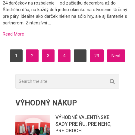
24 darčekov na rozbalenie – od začiatku decembra až do
Štedrého dňa, na každý deň jedno okienko na otvorenie. Určený
pre páry. Ideálne ako darček nielen na sólo hry, ale aj šantenie s
partnerom. Zintenzívni …
Read More
STRÁNKOVANIE
1
2
3
4
…
23
Next
PRÍSPEVKOV
VÝHODNÝ NÁKUP
VÝHODNÉ VALENTÍNSKE
SADY PRE ŇU, PRE NEHO,
PRE OBOCH …