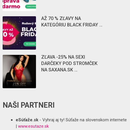
AŽ 70 % ZĽAVY NA
KATEGÓRIU BLACK FRIDAY …
ZĽAVA -25% NA SEXI
DARČEKY POD STROMČEK
NA SAXANA.SK …
NAŠI PARTNERI
eSúťaže.sk
- Vyhraj aj ty! Súťaže na slovenskom internete
|
www.esutaze.sk