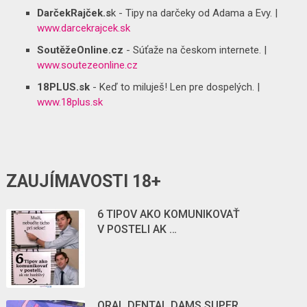
DarčekRajček.s
k - Tipy na darčeky od Adama a Evy. |
www.darcekrajcek.sk
SoutěžeOnline.cz
- Súťaže na českom internete. |
www.soutezeonline.cz
18PLUS.sk
- Keď to miluješ! Len pre dospelých. |
www.18plus.sk
ZAUJÍMAVOSTI 18+
6 TIPOV AKO KOMUNIKOVAŤ
V POSTELI AK …
ORAL DENTAL DAMS SUPER