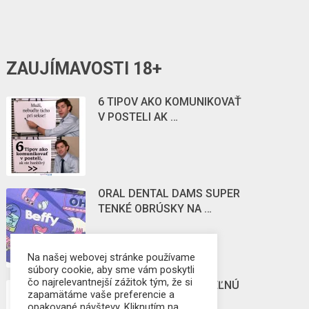
ZAUJÍMAVOSTI 18+
6 TIPOV AKO KOMUNIKOVAŤ
V POSTELI AK …
ORAL DENTAL DAMS SUPER
TENKÉ OBRÚSKY NA …
Na našej webovej stránke používame
súbory cookie, aby sme vám poskytli
čo najrelevantnejší zážitok tým, že si
POZNÁTE ZBOZKÁVATEĽNÚ
zapamätáme vaše preferencie a
STIMULUJÚCU
opakované návštevy. Kliknutím na