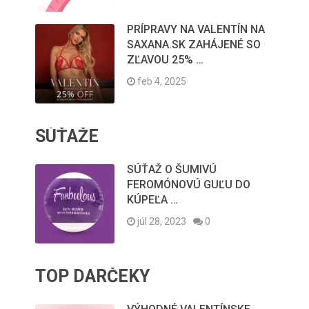
PRÍPRAVY NA VALENTÍN NA
SAXANA.SK ZAHÁJENÉ SO
ZĽAVOU 25% …
feb 4, 2025
SÚŤAŽE
SÚŤAŽ O ŠUMIVÚ
FEROMÓNOVÚ GUĽU DO
KÚPEĽA …
júl 28, 2023
0
TOP DARČEKY