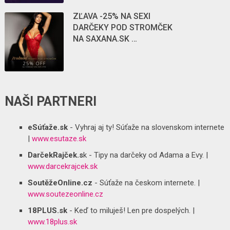
ZĽAVA -25% NA SEXI
DARČEKY POD STROMČEK
NA SAXANA.SK …
NAŠI PARTNERI
eSúťaže.sk
- Vyhraj aj ty! Súťaže na slovenskom internete
|
www.esutaze.sk
DarčekRajček.s
k - Tipy na darčeky od Adama a Evy. |
www.darcekrajcek.sk
SoutěžeOnline.cz
- Súťaže na českom internete. |
www.soutezeonline.cz
18PLUS.sk
- Keď to miluješ! Len pre dospelých. |
www.18plus.sk